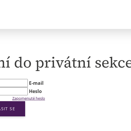
ní do privátní sekc
E-mail
Heslo
Zapomenuté heslo
ÁSIT SE