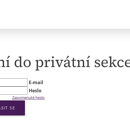
ní do privátní sekc
E-mail
Heslo
Zapomenuté heslo
ÁSIT SE