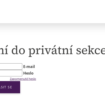
ní do privátní sekc
E-mail
Heslo
Zapomenuté heslo
ÁSIT SE