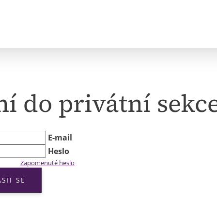
ní do privátní sekc
E-mail
Heslo
Zapomenuté heslo
ÁSIT SE