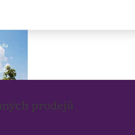
ulla
ulla
 K NABÍDCE
vaných prodejů