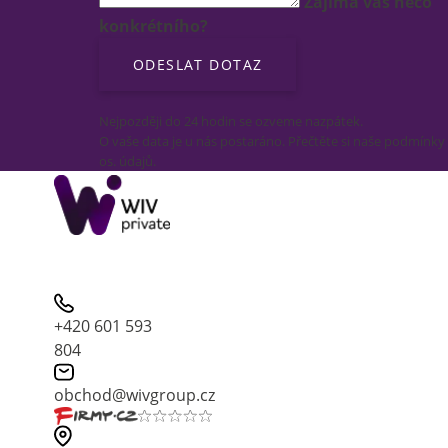
Zajímá vás něco
konkrétního?
Nejpozději do 24 hodin se ozveme nazpátek.
O vaše data je u nás postaráno. Přečtěte si naše podmínky
os. údajů.
+420 601 593
804
obchod@wivgroup.cz