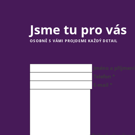
Jsme tu pro vás
OSOBNĚ S VÁMI PROJDEME KAŽDÝ DETAIL
Jméno a příjmení
Telefon *
E-mail *