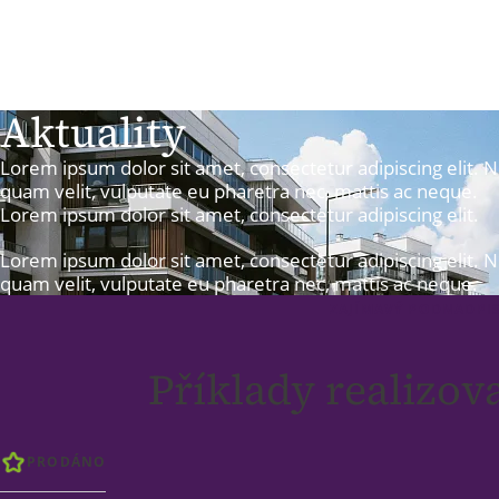
Aktuality
Lorem ipsum dolor sit amet, consectetur adipiscing elit. N
quam velit, vulputate eu pharetra nec, mattis ac neque.
Lorem ipsum dolor sit amet, consectetur adipiscing elit.
Lorem ipsum dolor sit amet, consectetur adipiscing elit. N
quam velit, vulputate eu pharetra nec, mattis ac neque.
ZAJÍMAVÝ PODNADPIS
Příklady realizo
PRODÁNO