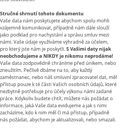
Stručné shrnutí tohoto dokumentu
Vaše data nám poskytujete abychom spolu mohli
vzájemně komunikovat, případně nám dále slouží
jako podklad pro nachystání a správu smluv mezi
námi. Vaše údaje využíváme výhradně za účelem,
pro který jste nám je poskytli.
S Vašimi daty nijak
neobchodujeme a NIKDY je nikomu neprodáme!
Vaše data zodpovědně chráníme před únikem, nebo
zneužitím. Pečlivě dbáme na to, aby každý
zaměstnanec, nebo náš smluvní zpracovatel dat, měl
přístup pouze k té části Vašich osobních údajů, které
nezbytně potřebuje pro účely výkonu námi zadané
práce. Kdykoliv budete chtít, můžete nás požádat o
informace, jaká Vaše data evidujeme a jak s nimi
zacházíme, kdo k nim měl či má přístup, případně
nás požádat, abychom je aktualizovali, nebo smazali.