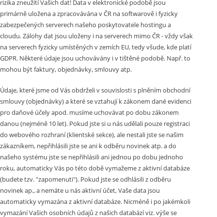
rizika zneužití Vašich dat! Data v elektronické podobě jsou
primárně uložena a zpracovávána v ČR na softwarově i fyzicky
zabezpečených serverech našeho poskytovatele hostingu a
cloudu. Zálohy dat jsou uloženy i na serverech mimo ČR - vždy však
na serverech fyzicky umístěných v zemích EU, tedy všude, kde platí
GDPR. Některé údaje jsou uchovávány i v tištěné podobě. Např. to
mohou být faktury, objednávky, smlouvy atp.
Údaje, které jsme od Vás obdrželi v souvislosti s plněním obchodní
smlouvy (objednávky) a které se vztahují k zákonem dané evidenci
pro daňové účely apod. musíme uchovávat po dobu zákonem
danou (nejméně 10 let). Pokud jste si u nás udělali pouze registraci
do webového rozhraní (klientské sekce), ale nestali jste se našim
zákazníkem, nepřihlásili jste se ani k odběru novinek atp. a do
našeho systému jste se nepřihlásili ani jednou po dobu jednoho
roku, automaticky Vás po této době vymažeme z aktivní databáze
(budete tzv. "zapomenuti"). Pokud jste se odhlásili z odběru
novinek ap., a nemáte u nás aktivní účet, Vaše data jsou
automaticky vymazána z aktivní databáze. Nicméně i po jakémkoli
vymazání Vašich osobních údajů z našich databází viz. výše se