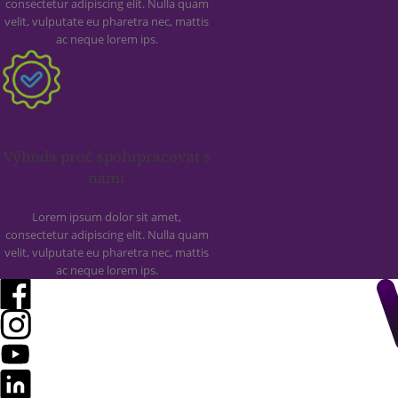
consectetur adipiscing elit. Nulla quam
velit, vulputate eu pharetra nec, mattis
ac neque lorem ips.
Výhoda proč spolupracovat s
námi
Lorem ipsum dolor sit amet,
consectetur adipiscing elit. Nulla quam
velit, vulputate eu pharetra nec, mattis
ac neque lorem ips.