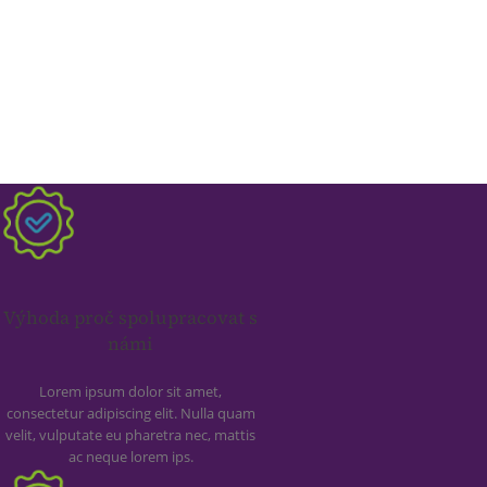
Výhoda proč spolupracovat s
námi
Lorem ipsum dolor sit amet,
consectetur adipiscing elit. Nulla quam
velit, vulputate eu pharetra nec, mattis
ac neque lorem ips.