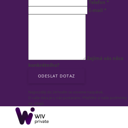
Telefon *
E-mail *
Zajímá vás něco
konkrétního?
Nejpozději do 24 hodin se ozveme nazpátek.
O vaše data je u nás postaráno. Přečtěte si naše podmínky
os. údajů.