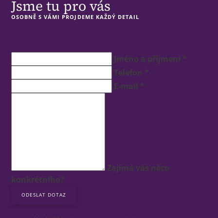
Jsme tu pro vás
OSOBNĚ S VÁMI PROJDEME KAŽDÝ DETAIL
Jméno a příjmení *
Telefon *
E-mail *
Zajímá vás něco
konkrétního?