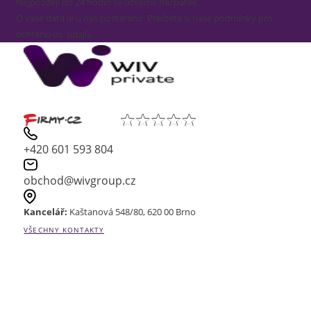
Nejpozději do 24 hodin se ozveme nazpátek.
O vaše data je u nás postaráno. Přečtěte si naše podmínky pro
ochranu os. údajů.
+420 601 593 804
obchod@wivgroup.cz
Kancelář:
Kaštanová 548/80, 620 00 Brno
VŠECHNY KONTAKTY