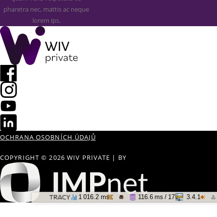
pharetra nec, mattis ac neque
lorem ips.
OCHRANA OSOBNÍCH ÚDAJŮ
COPYRIGHT © 2026 WIV PRIVATE
|
BY
1 016.2 ms
116.6 ms / 171
3.4.1