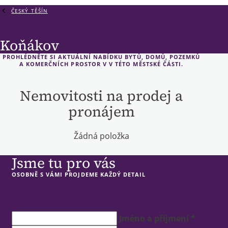
ČESKÝ TĚŠÍN
Koňákov
PROHLÉDNĚTE SI AKTUÁLNÍ NABÍDKU BYTŮ, DOMŮ, POZEMKŮ
A KOMERČNÍCH PROSTOR V V TÉTO MĚSTSKÉ ČÁSTI.
Nemovitosti na prodej a
pronájem
Žádná položka
Jsme tu pro vás
OSOBNĚ S VÁMI PROJDEME KAŽDÝ DETAIL
Jméno a příjmení *