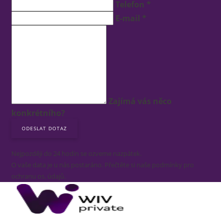
Telefon *
E-mail *
Zajímá vás něco
konkrétního?
Nejpozději do 24 hodin se ozveme nazpátek.
O vaše data je u nás postaráno. Přečtěte si naše podmínky pro
ochranu os. údajů.