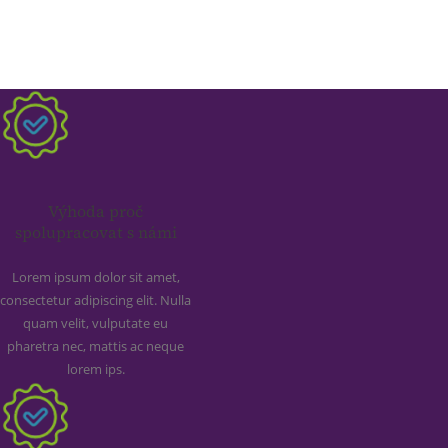
Výhoda proč
spolupracovat s námi
Lorem ipsum dolor sit amet,
consectetur adipiscing elit. Nulla
quam velit, vulputate eu
pharetra nec, mattis ac neque
lorem ips.