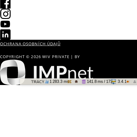
OCHRANA OSOBNÍCH ÚDAJŮ
COPYRIGHT © 2026 WIV PRIVATE
|
BY
1 283.3 ms
141.8 ms / 173
3.4.1