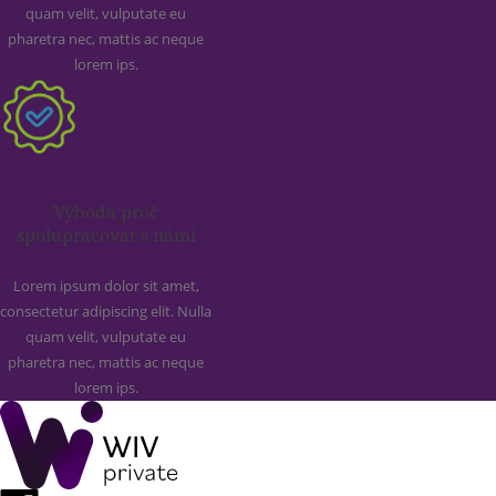
quam velit, vulputate eu
pharetra nec, mattis ac neque
lorem ips.
Výhoda proč
spolupracovat s námi
Lorem ipsum dolor sit amet,
consectetur adipiscing elit. Nulla
quam velit, vulputate eu
pharetra nec, mattis ac neque
lorem ips.