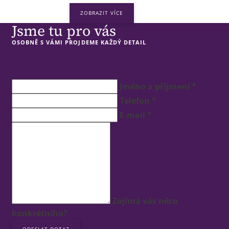
ZOBRAZIT VÍCE
Jsme tu pro vás
OSOBNĚ S VÁMI PROJDEME KAŽDÝ DETAIL
Jméno a příjmení *
Telefon *
E-mail *
Zajímá vás něco
konkrétního?