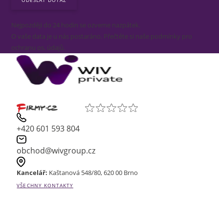
Nejpozději do 24 hodin se ozveme nazpátek.
O vaše data je u nás postaráno. Přečtěte si naše podmínky pro
ochranu os. údajů.
+420 601 593 804
obchod@wivgroup.cz
Kancelář:
Kaštanová 548/80, 620 00 Brno
VŠECHNY KONTAKTY