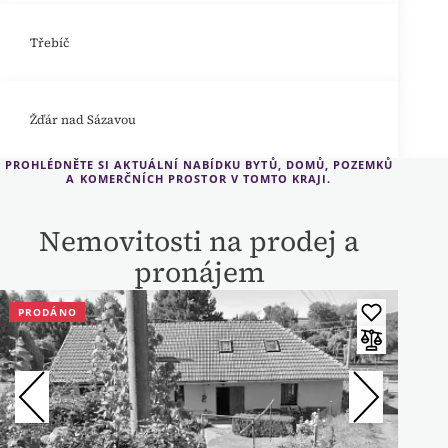
Třebíč
Žďár nad Sázavou
PROHLÉDNĚTE SI AKTUÁLNÍ NABÍDKU BYTŮ, DOMŮ, POZEMKŮ
A KOMERČNÍCH PROSTOR V TOMTO KRAJI.
Nemovitosti na prodej a
pronájem
PRODÁNO
PR
PRO