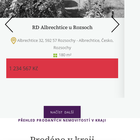
RD Albrechtice u Rozsoch
Albrechtice 32, 592 57 Rozsochy - Albrechtice, Česko,
Rozsochy
1 
180 m²
1 234 567 Kč
PŘEHLED PRODANÝCH NEMOVITOSTÍ V KRAJI
Prodáno v kraji