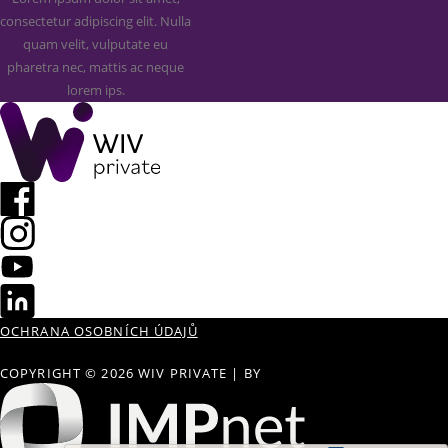
consectetur adipiscing elit. Nulla
quam velit, vulputate eu
pharetra nec, mattis ac neque
lorem ips.
OCHRANA OSOBNÍCH ÚDAJŮ
COPYRIGHT © 2026 WIV PRIVATE
|
BY