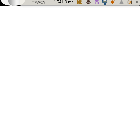
×
1 541.0 ms