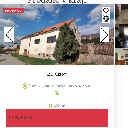
PRODÁNO
RD Čížov
Čížov 25, 586 01 Čížov, Česko, Arnolec
200 m²
1 234 567 Kč