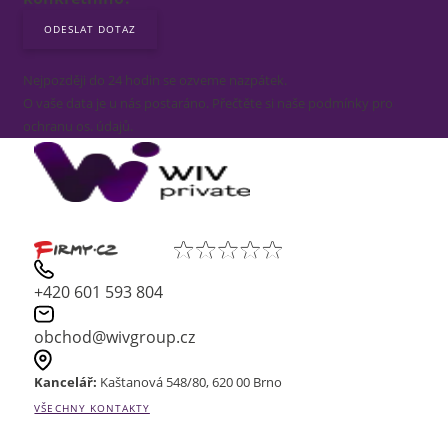
Nejpozději do 24 hodin se ozveme nazpátek.
O vaše data je u nás postaráno. Přečtěte si naše podmínky pro
ochranu os. údajů.
+420 601 593 804
obchod@wivgroup.cz
Kancelář:
Kaštanová 548/80, 620 00 Brno
VŠECHNY KONTAKTY