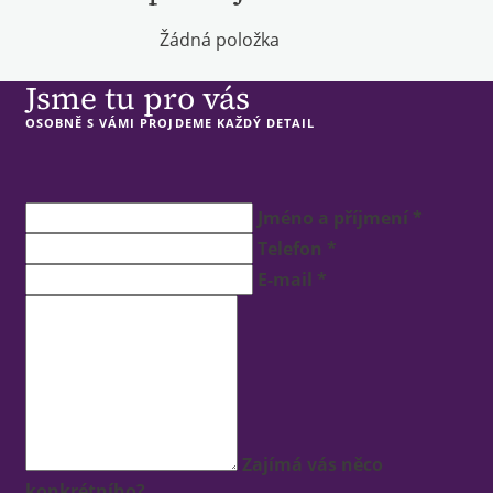
Žádná položka
Jsme tu pro vás
OSOBNĚ S VÁMI PROJDEME KAŽDÝ DETAIL
Jméno a příjmení *
Telefon *
E-mail *
Zajímá vás něco
konkrétního?