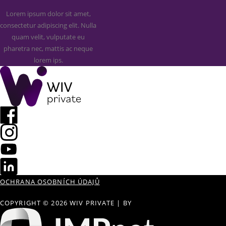
Lorem ipsum dolor sit amet,
consectetur adipiscing elit. Nulla
quam velit, vulputate eu
pharetra nec, mattis ac neque
lorem ips.
OCHRANA OSOBNÍCH ÚDAJŮ
COPYRIGHT © 2026 WIV PRIVATE
|
BY