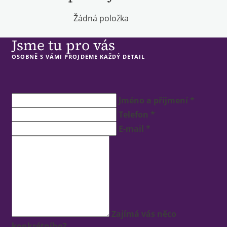
Žádná položka
Jsme tu pro vás
OSOBNĚ S VÁMI PROJDEME KAŽDÝ DETAIL
Jméno a příjmení *
Telefon *
E-mail *
Zajímá vás něco
konkrétního?