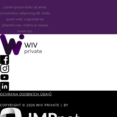
Lorem ipsum dolor sit amet,
consectetur adipiscing elit. Nulla
quam velit, vulputate eu
pharetra nec, mattis ac neque
lorem ips.
OCHRANA OSOBNÍCH ÚDAJŮ
COPYRIGHT © 2026 WIV PRIVATE
|
BY