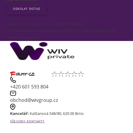
Nejpozději do 24 hodin se ozveme nazpátek.
O vaše data je u nás postaráno. Přečtěte si naše podmínky pro
ochranu os. údajů.
+420 601 593 804
obchod@wivgroup.cz
Kancelář:
Kaštanová 548/80, 620 00 Brno
VŠECHNY KONTAKTY