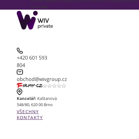
O vaše data je u nás postaráno. Přečtěte si naše podmínky
os. údajů.
+420 601 593
804
obchod@wivgroup.cz
Kancelář:
Kaštanová
548/80, 620 00 Brno
VŠECHNY
KONTAKTY