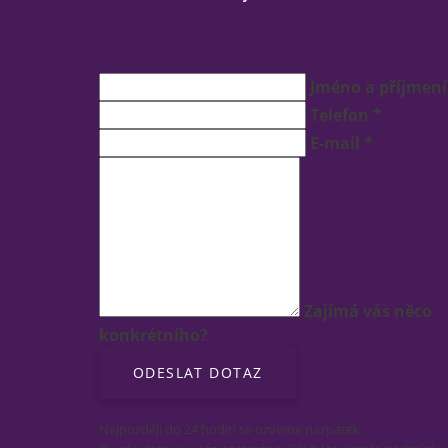
Jméno a příjmení
Telefon *
E-mail *
Zajímá vás něco
konkrétního?
Nejpozději do 24 hodin se ozveme nazpátek.