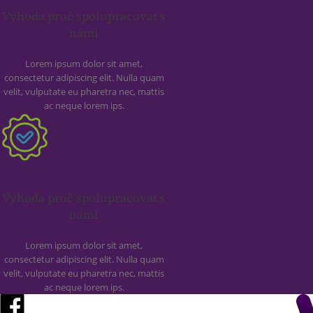
Výhoda proč spolupracovat s
námi
Lorem ipsum dolor sit amet,
consectetur adipiscing elit. Nulla quam
velit, vulputate eu pharetra nec, mattis
ac neque lorem ips.
Výhoda proč spolupracovat s
námi
Lorem ipsum dolor sit amet,
consectetur adipiscing elit. Nulla quam
velit, vulputate eu pharetra nec, mattis
ac neque lorem ips.