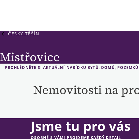
ČESKÝ TĚŠÍN
Mistřovice
PROHLÉDNĚTE SI AKTUÁLNÍ NABÍDKU BYTŮ, DOMŮ, POZEMKŮ 
Nemovitosti na pr
Jsme tu pro vás
OSOBNĚ S VÁMI PROJDEME KAŽDÝ DETAIL