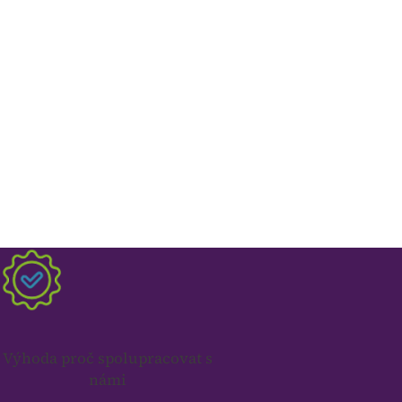
Výhoda proč spolupracovat s
námi