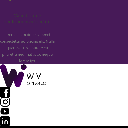
Výhoda proč
spolupracovat s námi
Lorem ipsum dolor sit amet,
consectetur adipiscing elit. Nulla
quam velit, vulputate eu
pharetra nec, mattis ac neque
lorem ips.