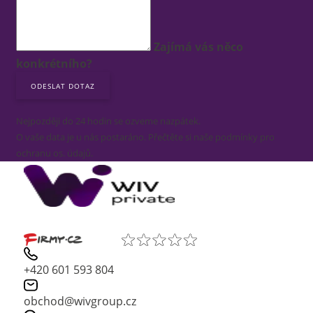
Zajímá vás něco
konkrétního?
Nejpozději do 24 hodin se ozveme nazpátek.
O vaše data je u nás postaráno. Přečtěte si naše podmínky pro
ochranu os. údajů.
+420 601 593 804
obchod@wivgroup.cz