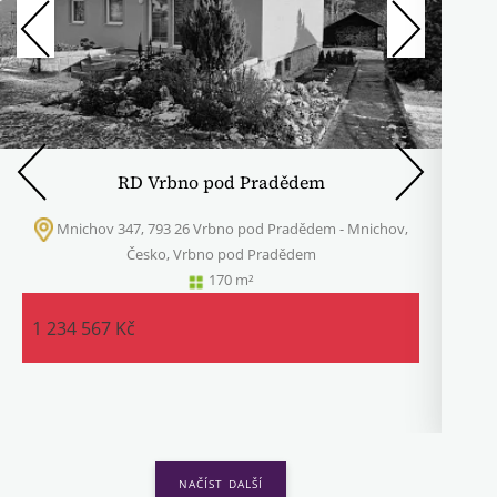
RD Vrbno pod Pradědem
Mnichov 347, 793 26 Vrbno pod Pradědem - Mnichov,
Česko, Vrbno pod Pradědem
170 m²
1 234 567 Kč
1 