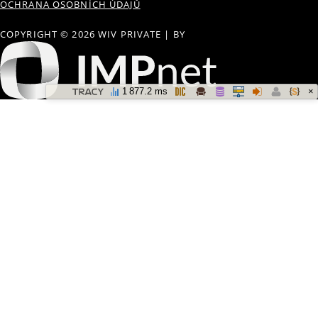
OCHRANA OSOBNÍCH ÚDAJŮ
COPYRIGHT © 2026 WIV PRIVATE
|
BY
×
1 877.2 ms