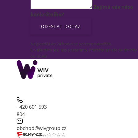
Zajímá vás něco
konkrétního?
Nejpozději do 24 hodin se ozveme nazpátek.
O vaše data je u nás postaráno. Přečtěte si naše podmínky
os. údajů.
+420 601 593
804
obchod@wivgroup.cz