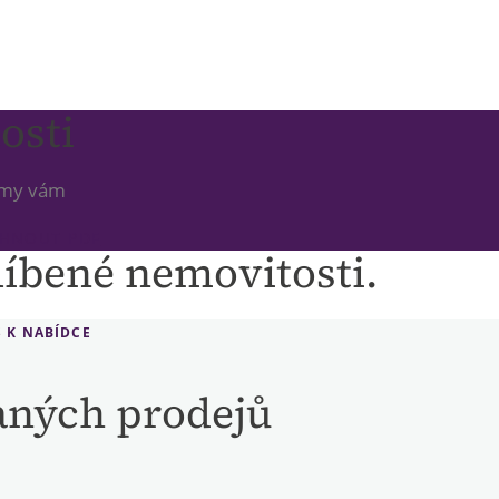
osti
A my vám
HNOUT PDF
líbené nemovitosti.
 K NABÍDCE
vaných prodejů