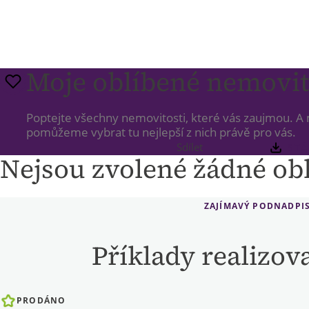
Moje oblíbené nemovit
Poptejte všechny nemovitosti, které vás zaujmou. 
pomůžeme vybrat tu nejlepší z nich právě pro vás.
Sdílet
STÁ
Nejsou zvolené žádné ob
ZAJÍMAVÝ PODNADPIS
Příklady realizo
PRODÁNO