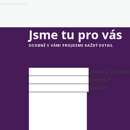
Jsme tu pro vás
OSOBNĚ S VÁMI PROJDEME KAŽDÝ DETAIL
Jméno a příjmení
Telefon *
E-mail *