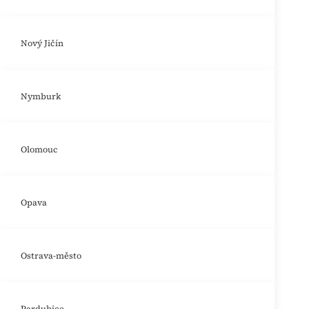
Nový Jičín
Nymburk
Olomouc
Opava
Ostrava-město
Pardubice