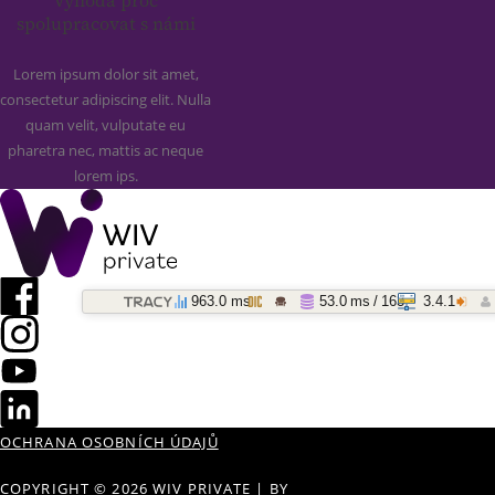
Výhoda proč
spolupracovat s námi
Lorem ipsum dolor sit amet,
consectetur adipiscing elit. Nulla
quam velit, vulputate eu
pharetra nec, mattis ac neque
lorem ips.
963.0 ms
53.0 ms / 163
3.4.1
OCHRANA OSOBNÍCH ÚDAJŮ
COPYRIGHT © 2026 WIV PRIVATE
|
BY