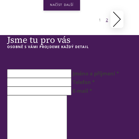
1
2
Jsme tu pro vás
OSOBNĚ S VÁMI PROJDEME KAŽDÝ DETAIL
Jméno a příjmení *
Telefon *
E-mail *