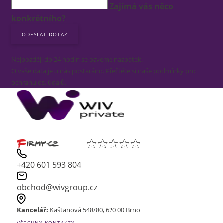
Zajímá vás něco
konkrétního?
Nejpozději do 24 hodin se ozveme nazpátek.
O vaše data je u nás postaráno. Přečtěte si naše podmínky pro
ochranu os. údajů.
+420 601 593 804
obchod@wivgroup.cz
Kancelář:
Kaštanová 548/80, 620 00 Brno
VŠECHNY KONTAKTY