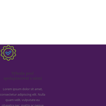
Výhoda proč
spolupracovat s námi
Lorem ipsum dolor sit amet,
consectetur adipiscing elit. Nulla
quam velit, vulputate eu
pharetra nec, mattis ac neque