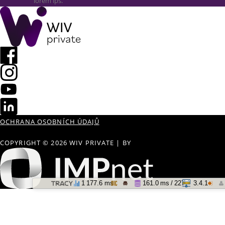
lorem ips.
OCHRANA OSOBNÍCH ÚDAJŮ
COPYRIGHT © 2026 WIV PRIVATE
|
BY
1 177.6 ms
161.0 ms / 227
3.4.1