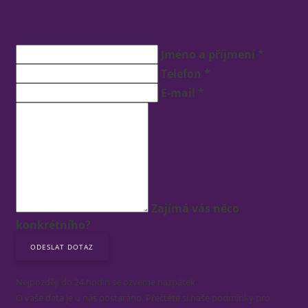
Jméno a příjmení *
Telefon *
E-mail *
Zajímá vás něco
konkrétního?
Nejpozději do 24 hodin se ozveme nazpátek.
O vaše data je u nás postaráno. Přečtěte si naše podmínky pro