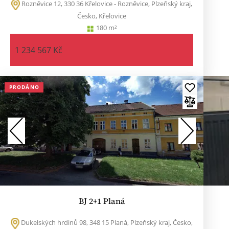
Rozněvice 12, 330 36 Křelovice - Rozněvice, Plzeňský kraj,
Česko, Křelovice
180 m²
1 234 567 Kč
PRODÁNO
BJ 2+1 Planá
Dukelských hrdinů 98, 348 15 Planá, Plzeňský kraj, Česko,