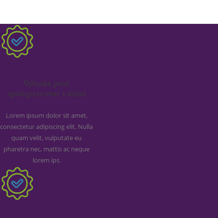
Výhoda proč
spolupracovat s námi
Lorem ipsum dolor sit amet,
consectetur adipiscing elit. Nulla
quam velit, vulputate eu
pharetra nec, mattis ac neque
lorem ips.