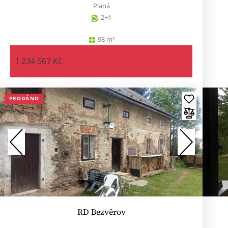
Planá
2+1
98 m²
1 234 567 Kč
PRODÁNO
RD Bezvěrov