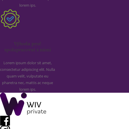
lorem ips.
Výhoda proč
spolupracovat s námi
Lorem ipsum dolor sit amet,
consectetur adipiscing elit. Nulla
quam velit, vulputate eu
pharetra nec, mattis ac neque
lorem ips.