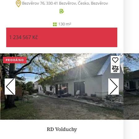
Bezvěrov 76, 330 41 Bezvěrov, Česko, Bezvěrov
130 m²
1 234 567 Kč
PRODÁNO
RD Volduchy