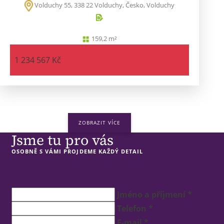
Volduchy 55, 338 22 Volduchy, Česko, Volduchy
159,2 m²
1 234 567 Kč
ZOBRAZIT VÍCE
Jsme tu pro vás
OSOBNĚ S VÁMI PROJDEME KAŽDÝ DETAIL
Jméno a příjmení *
Telefon *
E-mail *