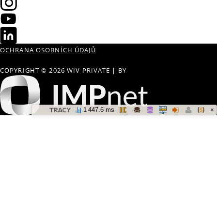
OCHRANA OSOBNÍCH ÚDAJŮ
COPYRIGHT © 2026 WIV PRIVATE
|
BY
×
1 447.6 ms