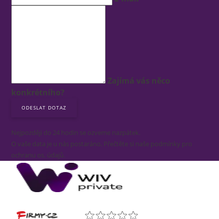
Zajímá vás něco
konkrétního?
Nejpozději do 24 hodin se ozveme nazpátek.
O vaše data je u nás postaráno. Přečtěte si naše podmínky pro
ochranu os. údajů.