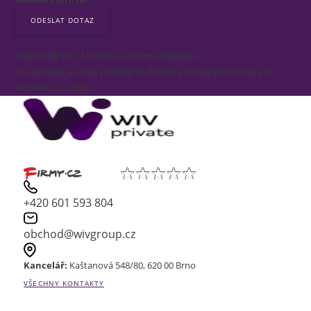
Nejpozději do 24 hodin se ozveme nazpátek.
O vaše data je u nás postaráno. Přečtěte si naše podmínky pro
ochranu os. údajů.
+420 601 593 804
obchod@wivgroup.cz
Kancelář:
Kaštanová 548/80, 620 00 Brno
VŠECHNY KONTAKTY