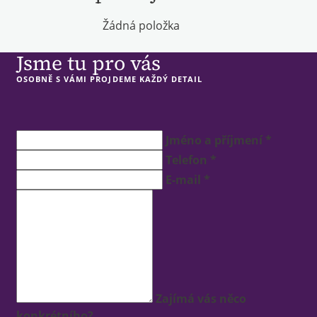
Žádná položka
Jsme tu pro vás
OSOBNĚ S VÁMI PROJDEME KAŽDÝ DETAIL
Jméno a příjmení *
Telefon *
E-mail *
Zajímá vás něco
konkrétního?