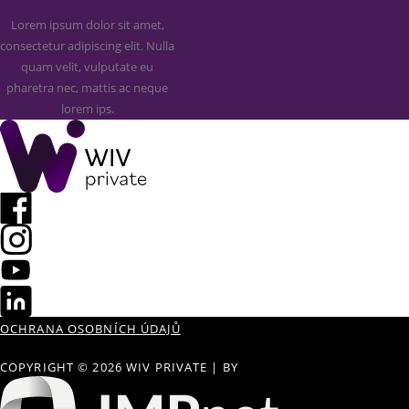
Lorem ipsum dolor sit amet,
consectetur adipiscing elit. Nulla
quam velit, vulputate eu
pharetra nec, mattis ac neque
lorem ips.
OCHRANA OSOBNÍCH ÚDAJŮ
COPYRIGHT © 2026 WIV PRIVATE
|
BY