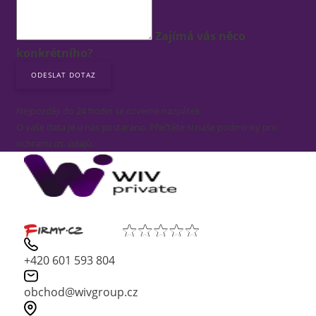
Zajímá vás něco
konkrétního?
Nejpozději do 24 hodin se ozveme nazpátek.
O vaše data je u nás postaráno. Přečtěte si naše podmínky pro
ochranu os. údajů.
+420 601 593 804
obchod@wivgroup.cz