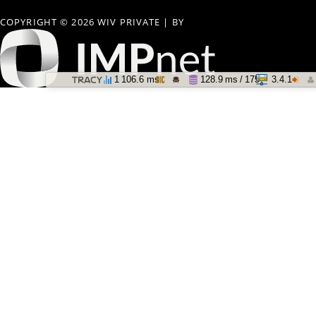
COPYRIGHT © 2026 WIV PRIVATE
|
BY
1 106.6 ms
128.9 ms / 175
3.4.1