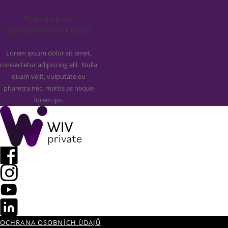
Výhoda proč
spolupracovat s námi
Lorem ipsum dolor sit amet,
consectetur adipiscing elit. Nulla
quam velit, vulputate eu
pharetra nec, mattis ac neque
lorem ips.
OCHRANA OSOBNÍCH ÚDAJŮ